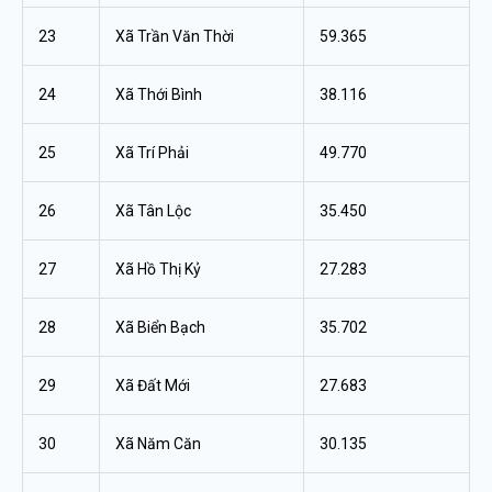
23
Xã Trần Văn Thời
59.365
24
Xã Thới Bình
38.116
25
Xã Trí Phải
49.770
26
Xã Tân Lộc
35.450
27
Xã Hồ Thị Kỷ
27.283
28
Xã Biển Bạch
35.702
29
Xã Đất Mới
27.683
30
Xã Năm Căn
30.135