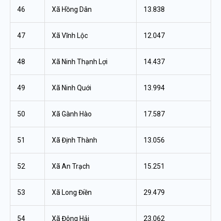
46
Xã Hồng Dân
13.838
47
Xã Vĩnh Lộc
12.047
48
Xã Ninh Thạnh Lợi
14.437
49
Xã Ninh Quới
13.994
50
Xã Gành Hào
17.587
51
Xã Định Thành
13.056
52
Xã An Trạch
15.251
53
Xã Long Điền
29.479
54
Xã Đông Hải
23.062