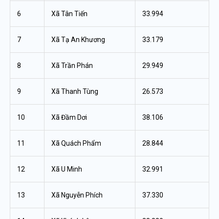
6
Xã Tân Tiến
33.994
7
Xã Tạ An Khương
33.179
8
Xã Trần Phán
29.949
9
Xã Thanh Tùng
26.573
10
Xã Đầm Dơi
38.106
11
Xã Quách Phẩm
28.844
12
Xã U Minh
32.991
13
Xã Nguyễn Phích
37.330