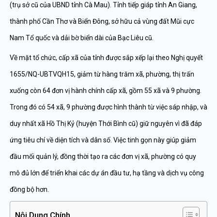
(trụ sở cũ của UBND tỉnh Cà Mau). Tỉnh tiếp giáp tỉnh An Giang,
thành phố Cần Thơ và Biển Đông, sở hữu cả vùng đất Mũi cực
Nam Tổ quốc và dải bờ biển dài của Bạc Liêu cũ.
Về mặt tổ chức, cấp xã của tỉnh được sắp xếp lại theo Nghị quyết
1655/NQ-UBTVQH15, giảm từ hàng trăm xã, phường, thị trấn
xuống còn 64 đơn vị hành chính cấp xã, gồm 55 xã và 9 phường.
Trong đó có 54 xã, 9 phường được hình thành từ việc sáp nhập, và
duy nhất xã Hồ Thị Kỷ (huyện Thới Bình cũ) giữ nguyên vì đã đáp
ứng tiêu chí về diện tích và dân số. Việc tinh gọn này giúp giảm
đầu mối quản lý, đồng thời tạo ra các đơn vị xã, phường có quy
mô đủ lớn để triển khai các dự án đầu tư, hạ tầng và dịch vụ công
đồng bộ hơn.
Nội Dung Chính