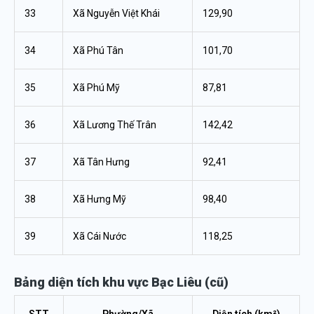
33
Xã Nguyễn Việt Khái
129,90
34
Xã Phú Tân
101,70
35
Xã Phú Mỹ
87,81
36
Xã Lương Thế Trân
142,42
37
Xã Tân Hưng
92,41
38
Xã Hưng Mỹ
98,40
39
Xã Cái Nước
118,25
Bảng diện tích khu vực Bạc Liêu (cũ)
STT
Phường/Xã
Diện tích (km²)