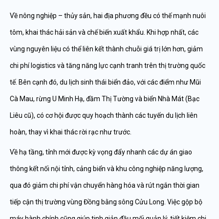
Về nông nghiệp – thủy sản, hai địa phương đều có thế mạnh nuôi
tôm, khai thác hải sản và chế biến xuất khẩu. Khi hợp nhất, các
vùng nguyên liệu có thể liên kết thành chuỗi giá trị lớn hơn, giảm
chi phí logistics và tăng năng lực cạnh tranh trên thị trường quốc
tế. Bên cạnh đó, du lịch sinh thái biển đảo, với các điểm như Mũi
Cà Mau, rừng U Minh Hạ, đầm Thị Tường và biển Nhà Mát (Bạc
Liêu cũ), có cơ hội được quy hoạch thành các tuyến du lịch liên
hoàn, thay vì khai thác rời rạc như trước.
Về hạ tầng, tỉnh mới được kỳ vọng đẩy nhanh các dự án giao
thông kết nối nội tỉnh, cảng biển và khu công nghiệp năng lượng,
qua đó giảm chi phí vận chuyển hàng hóa và rút ngắn thời gian
tiếp cận thị trường vùng Đồng bằng sông Cửu Long. Việc gộp bộ
máy hành chính cũng giúp tinh giản đầu mối quản lý, tiết kiệm chi