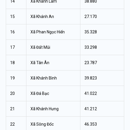
14
Xã Khánh Lâm
38.880
15
Xã Khánh An
27.170
16
Xã Phan Ngọc Hiển
35.328
17
Xã Đất Mũi
33.298
18
Xã Tân Ân
23.787
19
Xã Khánh Bình
39.823
20
Xã Đá Bạc
41.022
21
Xã Khánh Hưng
41.212
22
Xã Sông Đốc
46.353