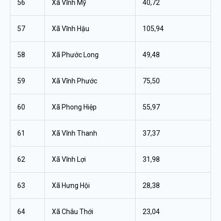
56
Xã Vĩnh Mỹ
40,72
57
Xã Vĩnh Hậu
105,94
58
Xã Phước Long
49,48
59
Xã Vĩnh Phước
75,50
60
Xã Phong Hiệp
55,97
61
Xã Vĩnh Thanh
37,37
62
Xã Vĩnh Lợi
31,98
63
Xã Hưng Hội
28,38
64
Xã Châu Thới
23,04