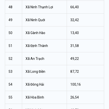
48
Xã Ninh Thạnh Lợi
66,40
49
Xã Ninh Quới
32,42
50
Xã Gành Hào
13,40
51
Xã Định Thành
31,58
52
Xã An Trạch
49,22
53
Xã Long Điền
87,72
54
Xã Đông Hải
100,16
55
Xã Hòa Bình
26,54