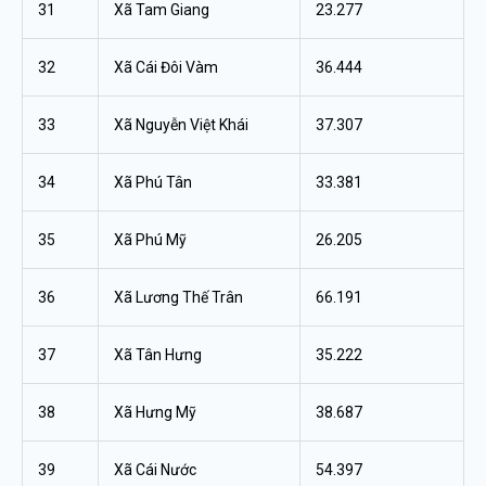
31
Xã Tam Giang
23.277
32
Xã Cái Đôi Vàm
36.444
33
Xã Nguyễn Việt Khái
37.307
34
Xã Phú Tân
33.381
35
Xã Phú Mỹ
26.205
36
Xã Lương Thế Trân
66.191
37
Xã Tân Hưng
35.222
38
Xã Hưng Mỹ
38.687
39
Xã Cái Nước
54.397