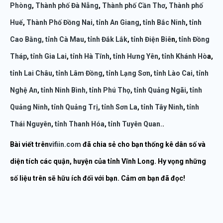
Phòng
,
Thành phố Đà Nẵng
,
Thành phố Cần Thơ
,
Thành phố
Huế
,
Thành Phố Đồng Nai,
tỉnh An Giang
,
tỉnh Bắc Ninh
,
tỉnh
Cao Bằng,
tỉnh Cà Mau
,
tỉnh Đắk Lắk
,
tỉnh Điện Biê
n,
tỉnh Đồng
Tháp
,
tỉnh Gia Lai
,
tỉnh Hà Tĩnh
,
tỉnh Hưng Yên
,
tỉnh Khánh Hò
a,
tỉnh Lai Châu
,
tỉnh Lâm Đồng
,
tỉnh Lạng Sơn
,
tỉnh Lào Cai,
tỉnh
Nghệ An
,
tỉnh Ninh Bình,
tỉnh Phú Thọ
,
tỉnh Quảng Ngãi
,
tỉnh
Quảng Ninh
,
tỉnh Quảng Trị
,
tỉnh Sơn La
,
tỉnh Tây Ninh
,
tỉnh
Thái Nguyên
,
tỉnh Thanh Hóa
,
tỉnh Tuyên Quan.
.
Bài viết trên
vifiin.com
đã chia sẻ cho bạn thống kê dân số và
diện tích các quận, huyện của tỉnh Vĩnh Long. Hy vọng những
số liệu trên sẽ hữu ích đối với bạn. Cảm ơn bạn đã đọc!