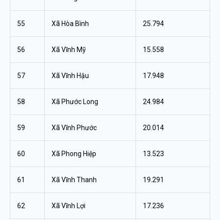
55
Xã Hòa Bình
25.794
56
Xã Vĩnh Mỹ
15.558
57
Xã Vĩnh Hậu
17.948
58
Xã Phước Long
24.984
59
Xã Vĩnh Phước
20.014
60
Xã Phong Hiệp
13.523
61
Xã Vĩnh Thanh
19.291
62
Xã Vĩnh Lợi
17.236