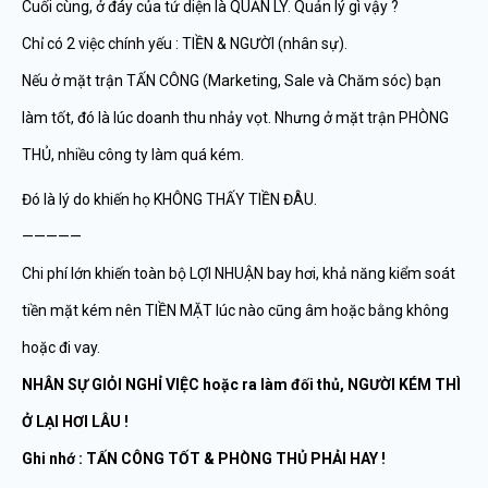
Cuối cùng, ở đáy của tứ diện là QUẢN LÝ. Quản lý gì vậy ?
Chỉ có 2 việc chính yếu : TIỀN & NGƯỜI (nhân sự).
Nếu ở mặt trận TẤN CÔNG (Marketing, Sale và Chăm sóc) bạn
làm tốt, đó là lúc doanh thu nhảy vọt. Nhưng ở mặt trận PHÒNG
THỦ, nhiều công ty làm quá kém.
Đó là lý do khiến họ KHÔNG THẤY TIỀN ĐÂU.
—————
Chi phí lớn khiến toàn bộ LỢI NHUẬN bay hơi, khả năng kiểm soát
tiền mặt kém nên TIỀN MẶT lúc nào cũng âm hoặc bằng không
hoặc đi vay.
NHÂN SỰ GIỎI NGHỈ VIỆC hoặc ra làm đối thủ, NGƯỜI KÉM THÌ
Ở LẠI HƠI LÂU !
Ghi nhớ : TẤN CÔNG TỐT & PHÒNG THỦ PHẢI HAY !