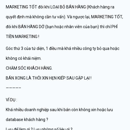
MARKETING TỐT đôi khi LOẠI BỎ BÁN HÀNG (Khách hàng ra
quyết định mà không cần tư vấn). Và ngược lại, MARKETING TỐT,
đôi khi BÁN HÀNG DỞ (bạn hoặc nhân viên của bạn) thì chỉ PHÍ
TIỀN MARKETING !
Góc thứ 3 của tứ diện, 1 điều mà khá nhiều công ty bỏ qua hoặc
không có khái niệm.
CHĂM SÓC KHÁCH HÀNG.
BÁN XONG LÀ THÔI XIN HẸN KIẾP SAU GẶP LẠI !
————–
VÍ DỤ :
Khá nhiều doanh nghiệp sau khi bán còn không xin hoặc lưu
database khách hàng ?
Lưu để làm gì ? Lưu những số liệu gì ?