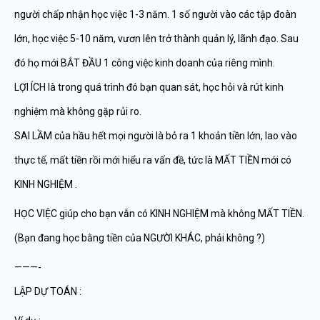
người chấp nhận học việc 1-3 năm. 1 số người vào các tập đoàn
lớn, học việc 5-10 năm, vươn lên trở thành quản lý, lãnh đạo. Sau
đó họ mới BẮT ĐẦU 1 công việc kinh doanh của riêng mình.
LỢI ÍCH là trong quá trình đó bạn quan sát, học hỏi và rút kinh
nghiệm mà không gặp rủi ro.
SAI LẦM của hầu hết mọi người là bỏ ra 1 khoản tiền lớn, lao vào
thực tế, mất tiền rồi mới hiểu ra vấn đề, tức là MẤT TIỀN mới có
KINH NGHIỆM .
HỌC VIỆC giúp cho bạn vẫn có KINH NGHIỆM mà không MẤT TIỀN.
(Bạn đang học bằng tiền của NGƯỜI KHÁC, phải không ?)
———-
LẬP DỰ TOÁN :