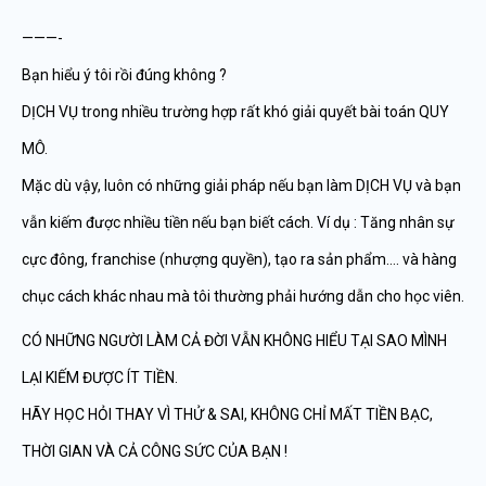
———-
Bạn hiểu ý tôi rồi đúng không ?
DỊCH VỤ trong nhiều trường hợp rất khó giải quyết bài toán QUY
MÔ.
Mặc dù vậy, luôn có những giải pháp nếu bạn làm DỊCH VỤ và bạn
vẫn kiếm được nhiều tiền nếu bạn biết cách. Ví dụ : Tăng nhân sự
cực đông, franchise (nhượng quyền), tạo ra sản phẩm…. và hàng
chục cách khác nhau mà tôi thường phải hướng dẫn cho học viên.
CÓ NHỮNG NGƯỜI LÀM CẢ ĐỜI VẪN KHÔNG HIỂU TẠI SAO MÌNH
LẠI KIẾM ĐƯỢC ÍT TIỀN.
HÃY HỌC HỎI THAY VÌ THỬ & SAI, KHÔNG CHỈ MẤT TIỀN BẠC,
THỜI GIAN VÀ CẢ CÔNG SỨC CỦA BẠN !