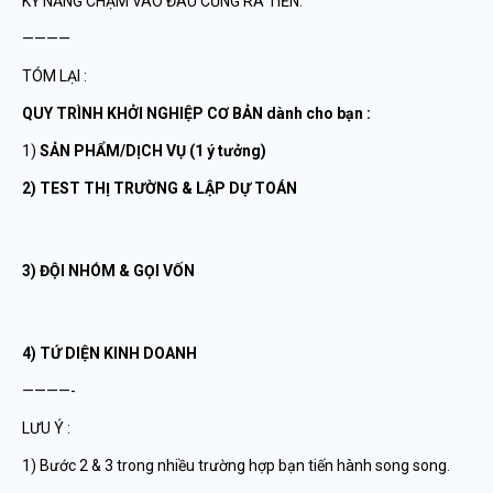
KỸ NĂNG CHẠM VÀO ĐÂU CŨNG RA TIỀN.
————
TÓM LẠI :
QUY TRÌNH KHỞI NGHIỆP CƠ BẢN dành cho bạn :
1)
SẢN PHẨM/DỊCH VỤ (1 ý tưởng)
2) TEST THỊ TRƯỜNG & LẬP DỰ TOÁN
3) ĐỘI NHÓM & GỌI VỐN
4) TỨ DIỆN KINH DOANH
————-
LƯU Ý :
1) Bước 2 & 3 trong nhiều trường hợp bạn tiến hành song song.