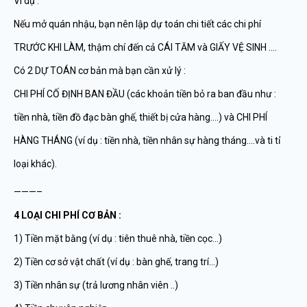
Ví dụ :
Nếu mở quán nhậu, bạn nên lập dự toán chi tiết các chi phí
TRƯỚC KHI LÀM, thậm chí đến cả CÁI TĂM và GIẤY VỆ SINH ….
Có 2 DỰ TOÁN cơ bản mà bạn cần xử lý :
CHI PHÍ CỐ ĐỊNH BAN ĐẦU (các khoản tiền bỏ ra ban đầu như :
tiền nhà, tiền đồ đạc bàn ghế, thiết bị cửa hàng….) và CHI PHÍ
HÀNG THÁNG (ví dụ : tiền nhà, tiền nhân sự hàng tháng….và ti tỉ
loại khác).
———–
4 LOẠI CHI PHÍ CƠ BẢN :
1) Tiền mặt bằng (ví dụ : tiên thuê nhà, tiền cọc…)
2) Tiền cơ sở vật chất (ví dụ : bàn ghế, trang trí…)
3) Tiền nhân sự (trả lương nhân viên ..)