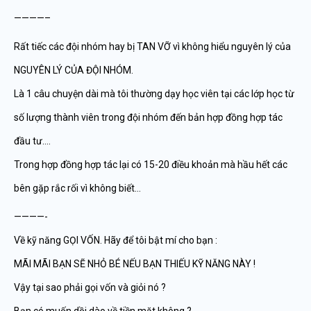
————–
Rất tiếc các đội nhóm hay bị TAN VỠ vì không hiểu nguyên lý của
NGUYÊN LÝ CỦA ĐỘI NHÓM.
Là 1 câu chuyện dài mà tôi thường dạy học viên tại các lớp học từ
số lượng thành viên trong đội nhóm đến bản hợp đồng hợp tác
đầu tư….
Trong hợp đồng hợp tác lại có 15-20 điều khoản mà hầu hết các
bên gặp rắc rối vì không biết…
————-
Về kỹ năng GỌI VỐN. Hãy để tôi bật mí cho bạn :
MÃI MÃI BẠN SẼ NHỎ BÉ NẾU BẠN THIẾU KỸ NĂNG NÀY !
Vậy tại sao phải gọi vốn và giỏi nó ?