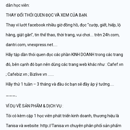
dẫn học viên:
THAY ĐỔI THÓI QUEN ĐỌC VÀ XEM CỦA BẠN.
Thay vì lướt facebook nhiều giờ đồng hồ, đọc “cướp, giết, hiếp, lộ
hàng, giật gân”, tin thể thao, thời trang, vui chơi…. trên 24h.com,
dantri.com, vnexpress.net…..
Hãy tập dần thói quen đọc các phần KINH DOANH trong các trang
đó, bên cạnh đó bạn nên dùng các trang web khác như : Cafef.vn
; Cafebiz.vn ; Bizlive.vn …….
Hãy thử 1 tuần – 3 tháng và đầu óc bạn sẽ đầy ắp ý tưởng…..
———-
VÍ DỤ VỀ SẢN PHẨM & DỊCH VỤ :
Tôi có kèm cặp 1 học viên phát triển kinh doanh, thương hiệu là
Tanisa và website: http://Tanisa.vn chuyên phân phối sản phẩm