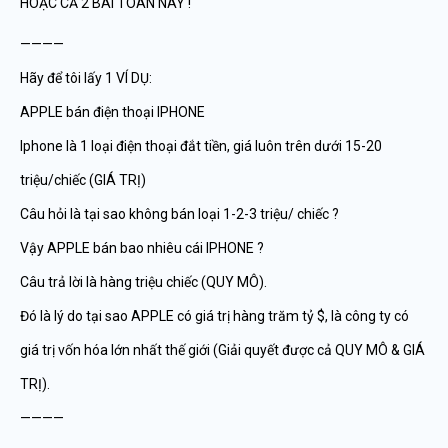
HOẶC CẢ 2 BÀI TOÁN NÀY !
————
Hãy để tôi lấy 1 VÍ DỤ:
APPLE bán điện thoại IPHONE
Iphone là 1 loại điện thoại đắt tiền, giá luôn trên dưới 15-20
triệu/chiếc (GIÁ TRỊ)
Câu hỏi là tại sao không bán loại 1-2-3 triệu/ chiếc ?
Vậy APPLE bán bao nhiêu cái IPHONE ?
Câu trả lời là hàng triệu chiếc (QUY MÔ).
Đó là lý do tại sao APPLE có giá trị hàng trăm tỷ $, là công ty có
giá trị vốn hóa lớn nhất thế giới (Giải quyết được cả QUY MÔ & GIÁ
TRỊ).
————