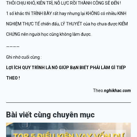
THÔI CHỊU KHÓ, KIÊN TRÌ, NỖ LỰC RỒI THÀNH CÔNG SẼ ĐẾN !
1 số khác thì TRÌNH BÀY rất hay nhưng lại KHÔNG có nhiều KINH
NGHIỆM THỰC TẾ chiến đấu, LÝ THUYẾT của họ chưa được KIỂM
CHỨNG nên người học cũng không làm được.
————
Ghi nhớ cuối cùng :
LỢI ÍCH QUY TRÌNH LÀ NÓ GIÚP BẠN BIẾT PHẢI LÀM GÌ TIẾP
THEO !
Theo
nghikhac.com
Bài viết cùng chuyên mục