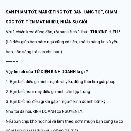
————
SẢN PHẨM TỐT, MARKETING TỐT, BÁN HÀNG TỐT, CHĂM
SÓC TỐT, TIỀN MẶT NHIỀU, NHÂN SỰ GIỎI.
Với 1 chiến lược đúng đắn, rồi bạn sẽ có 1 thứ :
THƯƠNG HIỆU !
(Là điều giúp bạn nằm ngủ cũng có tiền, khách hàng tin và yêu
bạn, sẵn sàng trả cao cho bạn)
———–
Vậy
lợi ích của TỨ DIỆN KINH DOANH là gì ?
1. Bạn biết điều gì mình mạnh và yếu, đồng thời tìm giải pháp
2. Bạn biết hôm nay điều gì mình cần tập trung
3. Bạn biết hỏi điều gì khi gặp 1 người kinh doanh bất kỳ
Như tôi đã nói, KINH DOANH có NGUYÊN LÝ.
Nếu bạn chịu khó học hỏi và làm theo, sớm muộn bạn cũng sẽ có