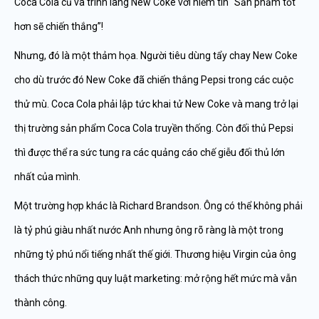
Coca Cola cũ và trình làng New Coke với niềm tin “Sản phẩm tốt
hơn sẽ chiến thắng”!
Nhưng, đó là một thảm họa. Người tiêu dùng tẩy chay New Coke
cho dù trước đó New Coke đã chiến thắng Pepsi trong các cuộc
thử mù. Coca Cola phải lập tức khai tử New Coke và mang trở lại
thị trường sản phẩm Coca Cola truyền thống. Còn đối thủ Pepsi
thì được thể ra sức tung ra các quảng cáo chế giễu đối thủ lớn
nhất của mình.
Một trường hợp khác là Richard Brandson. Ông có thể không phải
là tỷ phú giàu nhất nước Anh nhưng ông rõ ràng là một trong
những tỷ phú nổi tiếng nhất thế giới. Thương hiệu Virgin của ông
thách thức những quy luật marketing: mở rộng hết mức mà vẫn
thành công.