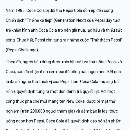
Năm 1985, Coca Cola bị đối thủ Pepsi Cola dồn ép đến cùng.
Chiến dịch “Thế hệ kế tiếp” (Generation Next) của Pepsi đầy tươi
trẻ khiến hình ảnh Coca Cola trở nên già nua, lạc hậu và thiếu sức
sống. Chưa hết, Pepsi còn tung ra những cuộc “Thử thách Pepsi”
(Pepsi Challenge).
Theo đó, người tiêu dùng được mời bịt mắt và thử uống Pepsi và
Coca, sau đó nhận định xem loại đồ uống nào ngon hơn. Kết quả
là đa số người thử thích vị của Pepsi hơn. Coca Cola thực sự bối
rối và quyết định tung ra một đòn đánh trả quyết liệt. Với một
công thức pha chế mới mang tên New Coke, được bí mật thử
nghiệm (trên 200.000 người tham gia) và đảm bảo là loại thức
uống ngon hơn Pepsi. Coca Cola đã quyết định dẹp bỏ sản phẩm