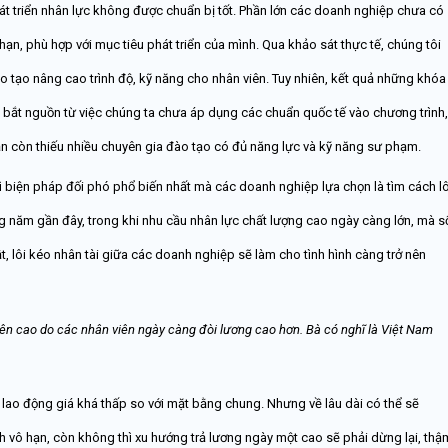
hát triển nhân lực không được chuẩn bị tốt. Phần lớn các doanh nghiệp chưa có
 hạn, phù hợp với mục tiêu phát triển của mình. Qua khảo sát thực tế, chúng tôi
tạo nâng cao trình độ, kỹ năng cho nhân viên. Tuy nhiên, kết quả những khóa
bắt nguồn từ việc chúng ta chưa áp dụng các chuẩn quốc tế vào chương trình,
n còn thiếu nhiều chuyên gia đào tạo có đủ năng lực và kỹ năng sư phạm.
thì biện pháp đối phó phổ biến nhất mà các doanh nghiệp lựa chọn là tìm cách lô
ng năm gần đây, trong khi nhu cầu nhân lực chất lượng cao ngày càng lớn, mà s
t, lôi kéo nhân tài giữa các doanh nghiệp sẽ làm cho tình hình càng trở nên
lên cao do các nhân viên ngày càng đòi lương cao hơn. Bà có nghĩ là Việt Nam
 lao động giá khá thấp so với mặt bằng chung. Nhưng về lâu dài có thể sẽ
nh vô hạn, còn không thì xu hướng trả lương ngày một cao sẽ phải dừng lại, thậ