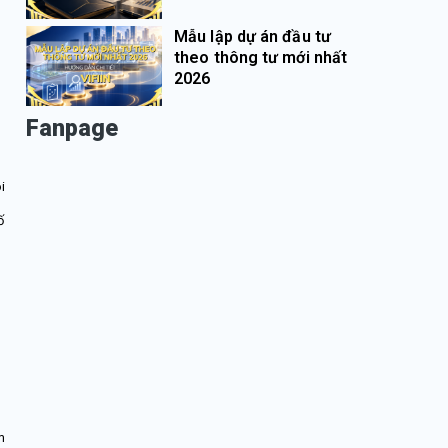
Mẫu lập dự án đầu tư
theo thông tư mới nhất
2026
Fanpage
i
ố
m