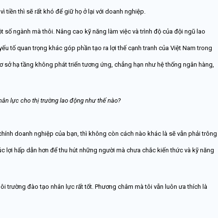
ì tiền thì sẽ rất khó để giữ họ ở lại với doanh nghiệp.
một số ngành mà thôi. Nâng cao kỹ năng làm việc và trình độ của đội ngũ lao
 yếu tố quan trọng khác góp phần tạo ra lợi thế cạnh tranh của Việt Nam trong
 cơ sở hạ tầng không phát triển tương ứng, chẳng hạn như hệ thống ngân hàng,
nhân lực cho thị trường lao động như thế nào?
 chính doanh nghiệp của bạn, thì không còn cách nào khác là sẽ vẫn phải trông
úc lợi hấp dẫn hơn để thu hút những người mà chưa chắc kiến thức và kỹ năng
i trường đào tạo nhân lực rất tốt. Phương châm mà tôi vẫn luôn ưa thích là