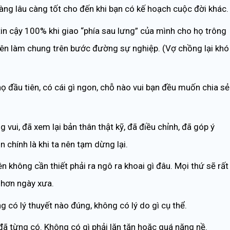
ng lâu càng tốt cho đến khi bạn có kế hoạch cuộc đời khác.
in cậy 100% khi giao “phía sau lưng” của mình cho họ trông
n nên làm chung trên bước đường sự nghiệp. (Vợ chồng lại khó
 đầu tiên, có cái gì ngon, chỗ nào vui bạn đều muốn chia sẻ
g vui, đã xem lại bản thân thật kỹ, đã điều chỉnh, đã góp ý
n chính là khi ta nên tạm dừng lại.
ên không cần thiết phải ra ngô ra khoai gì đâu. Mọi thứ sẽ rất
ẻ hơn ngày xưa.
 có lý thuyết nào đúng, không có lý do gì cụ thể.
 đã từng có. Không có gì phải lăn tăn hoặc quá nặng nề.