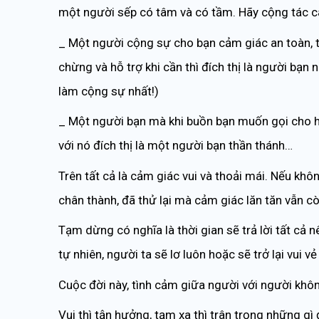
một người sếp có tâm và có tầm. Hãy cộng tác cà
_ Một người cộng sự cho bạn cảm giác an toàn, t
chừng và hỗ trợ khi cần thì đích thị là người bạ
làm cộng sự nhất!)
_ Một người bạn mà khi buồn bạn muốn gọi cho họ
với nó đích thị là một người bạn thần thánh…
Trên tất cả là cảm giác vui và thoải mái. Nếu khôn
chân thành, đã thử lại mà cảm giác lăn tăn vẫn cò
Tạm dừng có nghĩa là thời gian sẽ trả lời tất cả n
tự nhiên, người ta sẽ lơ luôn hoặc sẽ trở lại vui v
Cuộc đời này, tình cảm giữa người với người không
Vui thì tận hưởng, tạm xa thì trân trọng những gì