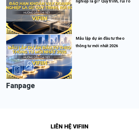
nghiệp là gì? Quy trình, rủi ro
Mẫu lập dự án đầu tư theo
thông tư mới nhất 2026
Fanpage
LIÊN HỆ VIFIIN