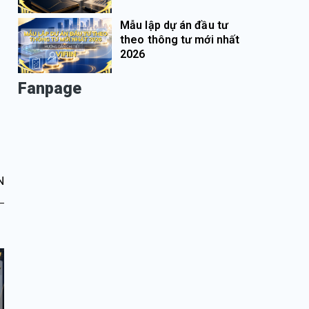
Mẫu lập dự án đầu tư
theo thông tư mới nhất
2026
Fanpage
N