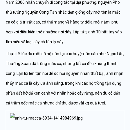
Năm 2006 nhân chuyến đi công tác tại địa phương, nguyên Phó
thủ tướng Nguyễn Công Tạn nhắc đến giống cây mới tên là mắc
ca có giá trị rất cao, có thể mang về hàng tỷ đôla mỗi năm, phù
hợp với điều kiện thổ nhưỡng nơi đây. Lập tức, anh Tú bắt tay vào
tìm hiểu về loại cây có tên lạ này.
Thực tế, lúc đó một số hộ dân tại các huyện lân cận như Ngọc Lặc,
Thường Xuân đã trồng mắc ca, nhưng tất cả đều không thành
công. Lặn lội lên tận nơi để dò hỏi nguyên nhân thất bại, anh nhận
thấy mắc ca là cây ưa ánh sáng, trong khi các hộ trồng tận dụng
phần đất hở để xen canh với nhãn hoặc cây rừng, nên dù có đến
cả trăm gốc mắc ca nhưng chỉ thu được vài kg quả tươi.