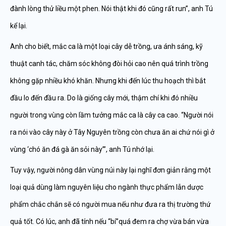
đành lòng thử liều một phen. Nói thật khi đó cũng rất run”, anh Tú
kể lại.
Anh cho biết, mắc ca là một loại cây dễ trồng, ưa ánh sáng, kỹ
thuật canh tác, chăm sóc không đòi hỏi cao nên quá trình trồng
không gặp nhiều khó khăn. Nhưng khi đến lúc thu hoạch thì bắt
đầu lo đến đầu ra. Do là giống cây mới, thậm chí khi đó nhiều
người trong vùng còn lầm tưởng mắc ca là cây ca cao. “Người nói
ra nói vào cây này ở Tây Nguyên trồng còn chưa ăn ai chứ nói gì ở
vùng ‘chó ăn đá gà ăn sỏi này’”, anh Tú nhớ lại.
Tuy vậy, người nông dân vùng núi này lại nghĩ đơn giản rằng một
loại quả dùng làm nguyên liệu cho ngành thực phẩm lẫn dược
phẩm chắc chắn sẽ có người mua nếu như đưa ra thị trường thứ
quả tốt. Có lúc, anh đã tính nếu “bí”quá đem ra chợ vừa bán vừa