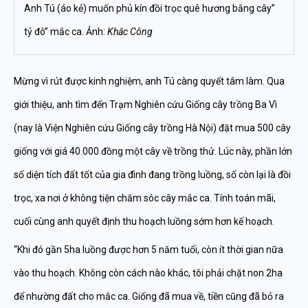
Anh Tú (áo kẻ) muốn phủ kín đồi trọc quê hương bằng cây”
tỷ đô” mắc ca. Ảnh:
Khắc Công
Mừng vì rút được kinh nghiệm, anh Tú càng quyết tâm làm. Qua
giới thiệu, anh tìm đến Trạm Nghiên cứu Giống cây trồng Ba Vì
(nay là Viện Nghiên cứu Giống cây trồng Hà Nội) đặt mua 500 cây
giống với giá 40.000 đồng một cây về trồng thử. Lúc này, phần lớn
số diện tích đất tốt của gia đình đang trồng luồng, số còn lại là đồi
trọc, xa nơi ở không tiện chăm sóc cây mắc ca. Tính toán mãi,
cuối cùng anh quyết định thu hoạch luồng sớm hơn kế hoạch.
“Khi đó gần 5ha luồng được hơn 5 năm tuổi, còn ít thời gian nữa
vào thu hoạch. Không còn cách nào khác, tôi phải chặt non 2ha
để nhường đất cho mắc ca. Giống đã mua về, tiền cũng đã bỏ ra