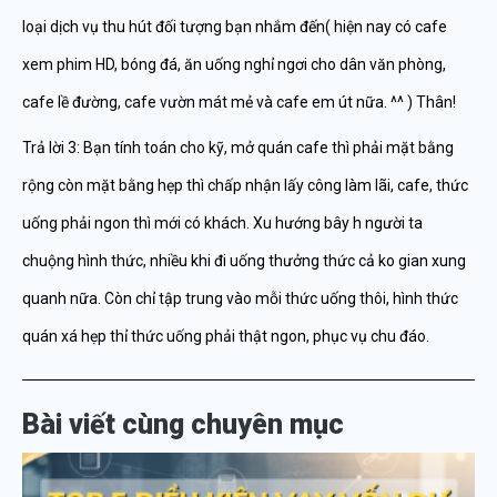
loại dịch vụ thu hút đối tượng bạn nhắm đến( hiện nay có cafe
xem phim HD, bóng đá, ăn uống nghỉ ngơi cho dân văn phòng,
cafe lề đường, cafe vườn mát mẻ và cafe em út nữa. ^^ ) Thân!
Trả lời 3: Bạn tính toán cho kỹ, mở quán cafe thì phải mặt bằng
rộng còn mặt bằng hẹp thì chấp nhận lấy công làm lãi, cafe, thức
uống phải ngon thì mới có khách. Xu hướng bây h người ta
chuộng hình thức, nhiều khi đi uống thưởng thức cả ko gian xung
quanh nữa. Còn chỉ tập trung vào mỗi thức uống thôi, hình thức
quán xá hẹp thỉ thức uống phải thật ngon, phục vụ chu đáo.
Bài viết cùng chuyên mục