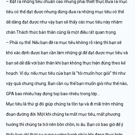
– Đặt ra những tiêu chuẩn cao nhưng phải thiết thực.Đưa ra mục
tiêu có thể đạt được nhưng đừng đưa ra những mục tiêu có thể
dễ dàng đạt được như vậy bạn sẽ thấy các mục tiêu này nhàm
chán.Thách thức bản thân cũng là một điều rất quan trọng.
– Phải cụ thể: Nếu bạn đề ra mục tiêu không rõ ràng thì bạn sẽ
khó xác định được bạn cần làm những gì để đạt được mục tiêu và
bạn sẽ dễ dãi với bản thân khi bạn không thực hiện đúng theo kế
hoạch. Ví dụ: nếu mục tiêu của bạn là “tôi muốn học giỏi” thì như
vậy quá chung chung. Bạn cần cụ thể bạn muốn giỏi như thế nào,
GPA bao nhiêu hay đứng top bao nhiêu trong lớp…
Mục tiêu là thứ gì đó giúp chúng ta tồn tại và đi mãi trên những
đoạn đường đời. Một khi chúng ta mất mục tiêu, mất phương
hướng thì chúng ta trở nên bồn chồn, lo âu. Bạn có bao giờ để ý
thấy bạn chỉ thật sự sung sướng hạnh phúc khi đang thực hiện