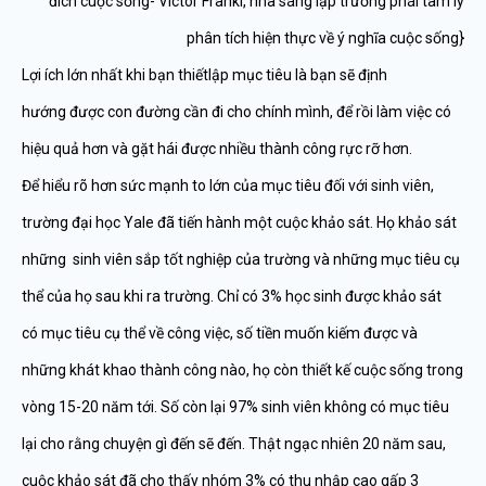
đích cuộc sống- Victor Frankl, nhà sáng lập trường phái tâm lý
phân tích hiện thực về ý nghĩa cuộc sống}
Lợi ích lớn nhất khi bạn thiếtlập mục tiêu là bạn sẽ định
hướng được con đường cần đi cho chính mình, để rồi làm việc có
hiệu quả hơn và gặt hái được nhiều thành công rực rỡ hơn.
Để hiểu rõ hơn sức mạnh to lớn của mục tiêu đối với sinh viên,
trường đại học Yale đã tiến hành một cuộc khảo sát. Họ khảo sát
những sinh viên sắp tốt nghiệp của trường và những mục tiêu cụ
thể của họ sau khi ra trường. Chỉ có 3% học sinh được khảo sát
có mục tiêu cụ thể về công việc, số tiền muốn kiếm được và
những khát khao thành công nào, họ còn thiết kế cuộc sống trong
vòng 15-20 năm tới. Số còn lại 97% sinh viên không có mục tiêu
lại cho rằng chuyện gì đến sẽ đến. Thật ngạc nhiên 20 năm sau,
cuộc khảo sát đã cho thấy nhóm 3% có thu nhập cao gấp 3