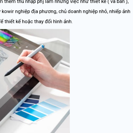
 thêm thu nhập phj làm những việc như thiết kế ( và bán ),
y kowir nghiệp địa phương, chủ doanh nghiệp nhỏ, nhiếp ảnh
ể thiết kế hoặc thay đổi hình ảnh.