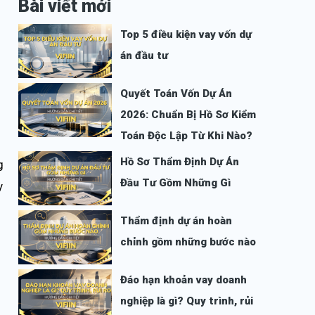
Bài viết mới
Top 5 điều kiện vay vốn dự
án đầu tư
Quyết Toán Vốn Dự Án
2026: Chuẩn Bị Hồ Sơ Kiểm
Toán Độc Lập Từ Khi Nào?
Hồ Sơ Thẩm Định Dự Án
g
Đầu Tư Gồm Những Gì
y
Thẩm định dự án hoàn
chỉnh gồm những bước nào
Đáo hạn khoản vay doanh
nghiệp là gì? Quy trình, rủi