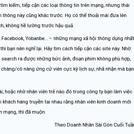
tìm kiếm, tiếp cận các loại thông tin trên mạng, nhưng thái
 thông này cũng khác trước. Họ có thể thoải mái đưa lên
ch, không hề lường trước hậu quả.
 Facebook, Yobanbe… – những mạng xã hội thông dụng nhấ
thì bạn nên nghĩ lại. Hãy tìm cách tiếp cận các site này. Nhờ
 sẽ search ra được những bức ảnh, đoạn phim không phù hợp,
nh chàng/cô nàng ứng cử viên cực kỳ lịch sự, nhã nhặn mà bạn
ài, hoặc nhờ nhân viên trẻ nào đó trong công ty bạn làm việc
i khách hàng truyền tai nhau rằng nhân viên kinh doanh mới
ên mạng, thì đã muộn.
Theo Doanh Nhân Sài Gòn Cuối Tuầ