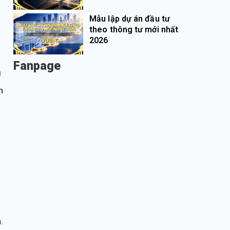
Mẫu lập dự án đầu tư
theo thông tư mới nhất
2026
Fanpage
g
n
.