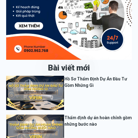
Bài viết mới
Hồ Sơ Thẩm Định Dự Án Đầu Tư
Gồm Những Gì
Thẩm định dự án hoàn chỉnh gồm
những bước nào