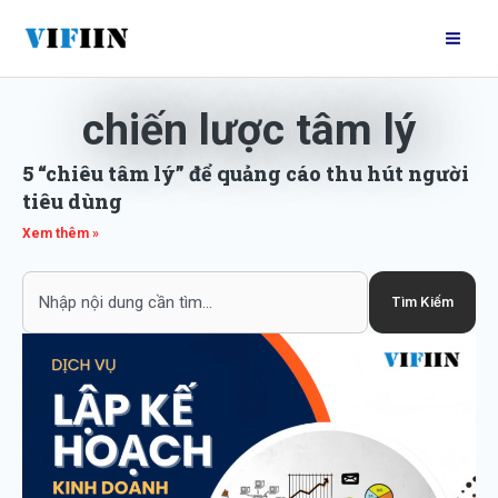
Nhảy
Mai
tới
Me
nội
dung
chiến lược tâm lý
5 “chiêu tâm lý” để quảng cáo thu hút người
tiêu dùng
Xem thêm »
Search
Tìm Kiếm