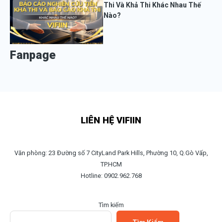
Thi Và Khả Thi Khác Nhau Thế
Nào?
Fanpage
LIÊN HỆ VIFIIN
Văn phòng: 23 Đường số 7 CityLand Park Hills, Phường 10, Q.Gò Vấp,
TP.HCM
Hotline: 0902.962.768
Tìm kiếm