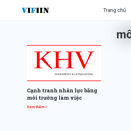
Nhảy
Trang chủ
tới
nội
mô
dung
Cạnh tranh nhân lực bằng
môi trường làm việc
Xem thêm »