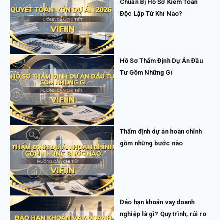
Chuẩn Bị Hồ Sơ Kiểm Toán
Độc Lập Từ Khi Nào?
Hồ Sơ Thẩm Định Dự Án Đầu
Tư Gồm Những Gì
Thẩm định dự án hoàn chỉnh
gồm những bước nào
Đáo hạn khoản vay doanh
nghiệp là gì? Quy trình, rủi ro