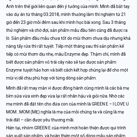
Anh trên thế giới liên quan đến ý tưởng của mình. Mình đã bắt tay
vào dự án từ tháng 03.2018, mình thường làm thí nghiệm từ 21
giờ đến 23 giờ mỗi đêm sau khi mình học bài xong. Sau 3 tháng
thử nghiệm và chờ đợi, sản phẩm mẫu đầu tiên cũng đã được ra
lò. Sản phẩm đầu mẫu chưa tốt do mùi thơm chưa dịu nhưng khả
năng tẩy rửa thì rất tuyệt. Tiếp một tháng sau thì sản phẩm kế
tiếp có mùi thơm dịu nhẹ, màu Enzyme đẹp. Thậm chí, mình đã
biết được sản phẩm vỏ trái cây nào sẽ tạo được sản phẩm
Enzyme tuyệt hảo hơn và biết cách kết hợp chúng lại để cho một
mùi vị dễ chịu phù hợp với từng dòng sản phẩm.
Mình đã rất may mắn vì được đồng hành cùng mình là các bà mẹ
bỉm sửa vừa xinh đẹp vừa lại rất nhân hậu và giỏi nữa. Nhờ các
mẹ mình đã đặt tên cho đứa con của mình là GREEN E – I LOVE U
MOM…MOM (MẸ) nghĩa là mẹ của mỗi chúng ta và cũng là mẹ
trái đất – cần được yêu thương mãi.
Hiện tại, nhóm GREEN E của mình mới hoàn thiện được qui trình
sản xuất sản phẩm, và hoàn thiện một số dòng mẫu sản phẩm