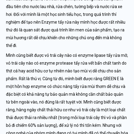
đầu tiên cho nước lau nhà, rửa chén, tường bếp và nước rửa xe
hơi. Đối với mình là một học sinh tiểu học, trong quá trình thí
nghiệm để tạo nên Enzyme tẩy rửa này mình học được rất nhiều
thứ đó là quan sát được quá trình lên men của sản phẩm, tạo ra
mùi hương rất dễ chịu khiến cho những chú ong đến mà không
thể đi.
Mình cũng biết được vỏ trái cây nào có enzyme lipase tẩy rửa mỡ,
vỏ trái cây nào có enzyme protease tẩy rửa vết bẩn chất tanh do
thịt cá hay acid hữu cơ tự nhiên nào tạo mùi vị dễ chịu cho sản
phẩm. Rất là thú vị. Cũng từ đó, mình biết được rằng GREEN E là
một hỗn hợp enzyme có chức năng tẩy rửa mùi thơm dễ chịu và
đặc biệt có khả năng tự bảo quản mà không cần chất bảo quản
từ bên ngoài vào, nó đúng là rất tuyệt vời. Mình cũng biết được
rằng, hằng ngày chất thải hữu cơ như vỏ trái cây là một loại chất
thải được thải ra nhiều nhất (trong mỗi loại trái cây thì vỏ và phần
bỏ đi chiếm 60% sản lượng), để xử lý nó thì tốn kém. Nhưng với
công nghệ của nhóm mình đang có tụi mình đã có thể chuyển hóa