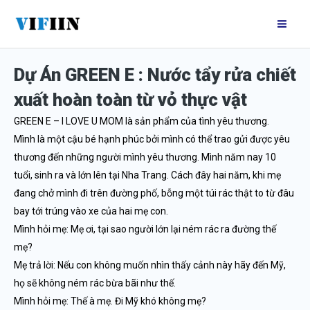
Nhảy
Mai
tới
Me
nội
Dự Án GREEN E : Nước tẩy rửa chiết
dung
xuất hoàn toàn từ vỏ thực vật
GREEN E – I LOVE U MOM là sản phẩm của tình yêu thương.
Mình là một cậu bé hạnh phúc bởi mình có thể trao gửi được yêu
thương đến những người mình yêu thương. Mình năm nay 10
tuổi, sinh ra và lớn lên tại Nha Trang. Cách đây hai năm, khi mẹ
đang chở mình đi trên đường phố, bỗng một túi rác thật to từ đâu
bay tới trúng vào xe của hai mẹ con.
Mình hỏi mẹ: Mẹ ơi, tại sao người lớn lại ném rác ra đường thế
mẹ?
Mẹ trả lời: Nếu con không muốn nhìn thấy cảnh này hãy đến Mỹ,
họ sẽ không ném rác bừa bãi như thế.
Mình hỏi mẹ: Thế à mẹ. Đi Mỹ khó không mẹ?