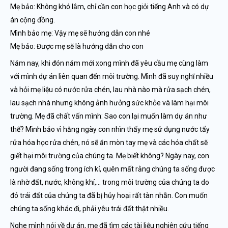
Mẹ bảo: Không khó lắm, chỉ cần con học giỏi tiếng Anh và có dự
án cộng đồng.
Mình bảo mẹ: Vậy mẹ sẽ hướng dẫn con nhé
Mẹ bảo: Được mẹ sẽ là hướng dẫn cho con
Năm nay, khi đón năm mới xong mình đã yêu cầu mẹ cùng làm
với mình dự án liên quan đến môi trường. Mình đã suy nghĩ nhiều
và hỏi mẹ liệu có nước rửa chén, lau nhà nào mà rửa sạch chén,
lau sạch nhà nhưng không ảnh hưởng sức khỏe và làm hại môi
trường. Mẹ đã chất vấn mình: Sao con lại muốn làm dự án như
thế? Mình bảo vì hằng ngày con nhìn thấy mẹ sử dụng nước tẩy
rửa hóa học rửa chén, nó sẽ ăn mòn tay mẹ và các hóa chất sẽ
giết hại môi trường của chúng ta. Mẹ biết không? Ngày nay, con
người đang sống trong ích kỉ, quên mất rằng chúng ta sống được
là nhờ đất, nước, không khí,… trong môi trường của chúng ta do
đó trái đất của chúng ta đã bị hủy hoại rất tàn nhẫn. Con muốn
chúng ta sống khác đi, phải yêu trái đất thật nhiều.
Nghe mình nói về dự án, mẹ đã tìm các tài liệu nghiên cứu tiếng