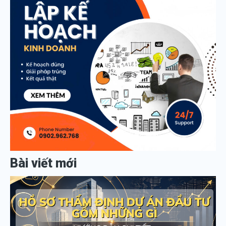
Bài viết mới
H
Đ