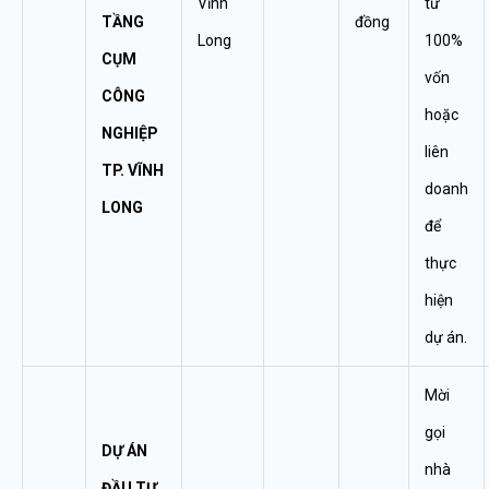
Vĩnh
tư
TẦNG
đồng
Long
100%
CỤM
vốn
CÔNG
hoặc
NGHIỆP
liên
TP. VĨNH
doanh
LONG
để
thực
hiện
dự án.
Mời
gọi
DỰ ÁN
nhà
ĐẦU TƯ