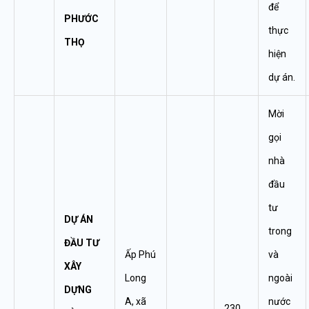
để
PHƯỚC
thực
THỌ
hiện
dự án.
Mời
gọi
nhà
đầu
tư
DỰ ÁN
trong
ĐẦU TƯ
Ấp Phú
và
XÂY
Long
ngoài
DỰNG
A, xã
nước
230