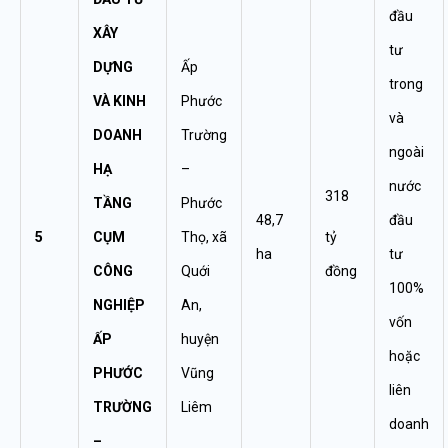
đầu
XÂY
tư
DỰNG
Ấp
trong
VÀ KINH
Phước
và
DOANH
Trường
ngoài
HẠ
–
nước
318
TẦNG
Phước
48,7
đầu
5
CỤM
Thọ, xã
tỷ
ha
tư
CÔNG
Quới
đồng
100%
NGHIỆP
An,
vốn
ẤP
huyện
hoặc
PHƯỚC
Vũng
liên
TRƯỜNG
Liêm
doanh
–