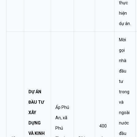
thực
hiện
dự án.
Mời
gọi
nhà
đầu
tư
DỰ ÁN
trong
ĐẦU TƯ
và
Ấp Phú
XÂY
ngoài
An, xã
DỰNG
nước
400
Phú
VÀ KINH
đầu