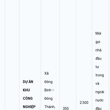
Mời
gọi
nhà
đầu
tư
Xã
trong
DỰ ÁN
Đông
và
KHU
Bình –
ngoài
CÔNG
Đông
nước
2.500
NGHIỆP
Thành,
350
đầu