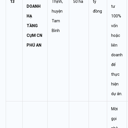
13
Thịnh,
50 ha
tỷ
DOANH
tư
huyện
đồng
HẠ
100%
Tam
TẦNG
vốn
Bình
CỤM CN
hoặc
PHÚ AN
liên
doanh
để
thực
hiện
dự án.
Mời
gọi