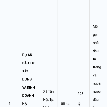
Mời
gọi
nhà
đầu
DỰ ÁN
tư
ĐẦU TƯ
trong
XÂY
và
DỰNG
ngoài
VÀ KINH
Xã Tân
nước
325
DOANH
Hội, Tp.
đầu
4
HẠ
50 ha
tỷ