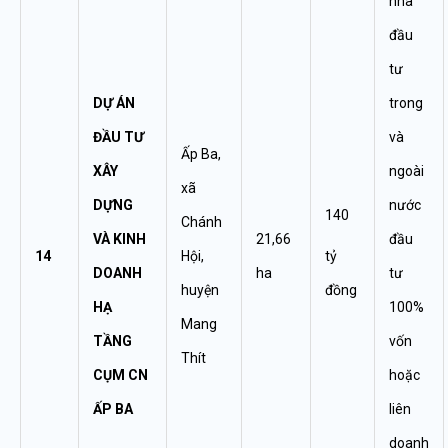
nhà
đầu
tư
DỰ ÁN
trong
ĐẦU TƯ
và
Ấp Ba,
XÂY
ngoài
xã
DỰNG
nước
140
Chánh
VÀ KINH
21,66
đầu
14
Hội,
tỷ
DOANH
ha
tư
huyện
đồng
HẠ
100%
Mang
TẦNG
vốn
Thít
CỤM CN
hoặc
ẤP BA
liên
doanh