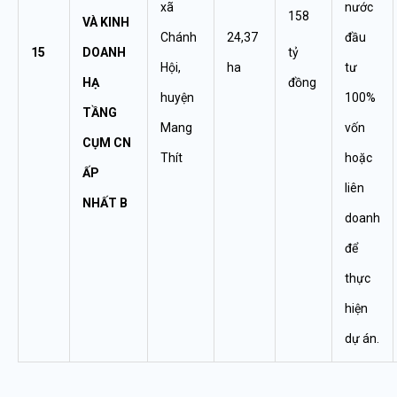
xã
nước
158
VÀ KINH
Chánh
24,37
đầu
15
DOANH
tỷ
Hội,
ha
tư
HẠ
đồng
huyện
100%
TẦNG
Mang
vốn
CỤM CN
Thít
hoặc
ẤP
liên
NHẤT B
doanh
để
thực
hiện
dự án.