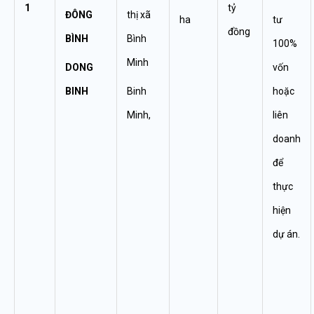
1
tỷ
ĐÔNG
thị xã
ha
tư
đồng
BÌNH
Bình
100%
Minh
DONG
vốn
BINH
Binh
hoặc
Minh,
liên
doanh
để
thực
hiện
dự án.