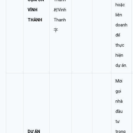
hoặc
VĨNH
村Vinh
liên
THÀNH
Thanh
doanh
字
để
thực
hiện
dự án.
Mời
gọi
nhà
đầu
tư
DỰ ÁN
trong