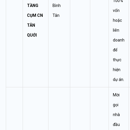
100%
TẦNG
Bình
vốn
CỤM CN
Tân
hoặc
TÂN
liên
QUỚI
doanh
để
thực
hiện
dự án.
Mời
gọi
nhà
đầu