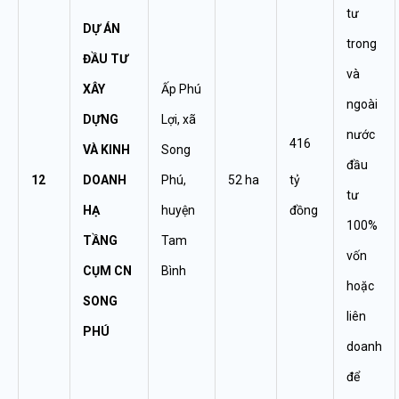
tư
DỰ ÁN
trong
ĐẦU TƯ
và
XÂY
Ấp Phú
ngoài
DỰNG
Lợi, xã
nước
416
VÀ KINH
Song
đầu
12
DOANH
Phú,
52 ha
tỷ
tư
HẠ
huyện
đồng
100%
TẦNG
Tam
vốn
CỤM CN
Bình
hoặc
SONG
liên
PHÚ
doanh
để