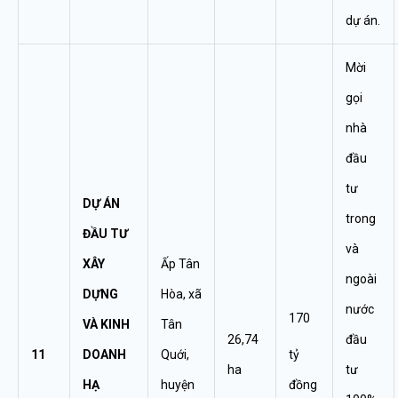
dự án.
Mời
gọi
nhà
đầu
tư
DỰ ÁN
trong
ĐẦU TƯ
và
XÂY
Ấp Tân
ngoài
DỰNG
Hòa, xã
nước
170
VÀ KINH
Tân
26,74
đầu
11
DOANH
Quới,
tỷ
ha
tư
HẠ
huyện
đồng