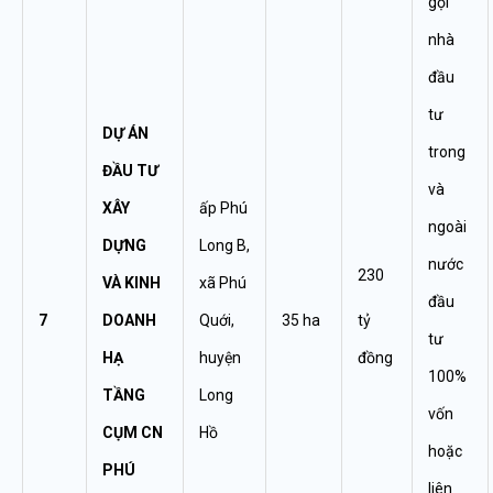
gọi
nhà
đầu
tư
DỰ ÁN
trong
ĐẦU TƯ
và
XÂY
ấp Phú
ngoài
DỰNG
Long B,
nước
230
VÀ KINH
xã Phú
đầu
7
DOANH
Quới,
35 ha
tỷ
tư
HẠ
huyện
đồng
100%
TẦNG
Long
vốn
CỤM CN
Hồ
hoặc
PHÚ
liên