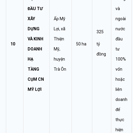
ĐẦU TƯ
và
XÂY
Ấp Mỹ
ngoài
DỰNG
Lợi, xã
nước
325
VÀ KINH
Thiện
đầu
10
50 ha
tỷ
DOANH
Mỹ,
tư
đồng
HẠ
huyện
100%
TẦNG
Trà Ôn
vốn
CỤM CN
hoặc
MỸ LỢI
liên
doanh
để
thực
hiện