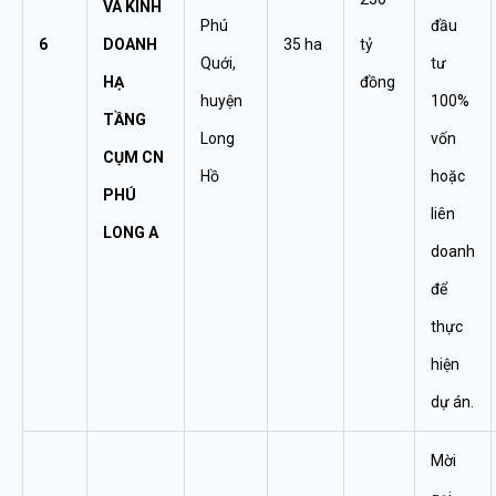
VÀ KINH
Phú
đầu
6
DOANH
35 ha
tỷ
Quới,
tư
HẠ
đồng
huyện
100%
TẦNG
Long
vốn
CỤM CN
Hồ
hoặc
PHÚ
liên
LONG A
doanh
để
thực
hiện
dự án.
Mời