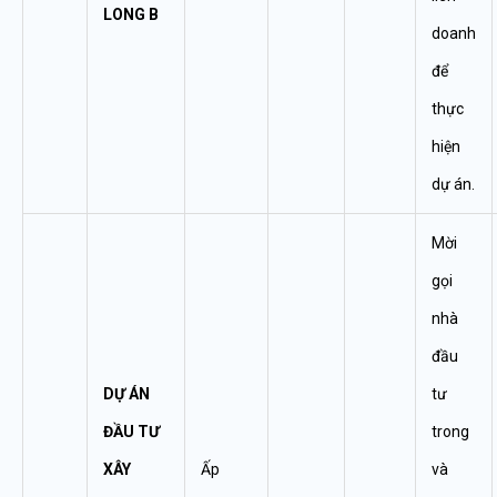
LONG B
doanh
để
thực
hiện
dự án.
Mời
gọi
nhà
đầu
DỰ ÁN
tư
ĐẦU TƯ
trong
XÂY
Ấp
và