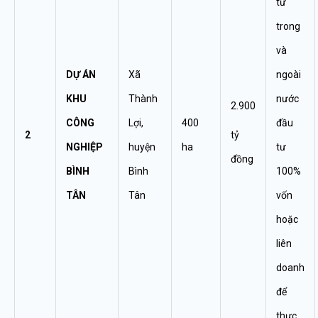
tư
trong
và
DỰ ÁN
Xã
ngoài
KHU
Thành
nước
2.900
CÔNG
Lợi,
400
đầu
2
tỷ
NGHIỆP
huyện
ha
tư
đồng
BÌNH
Bình
100%
TÂN
Tân
vốn
hoặc
liên
doanh
để
thực