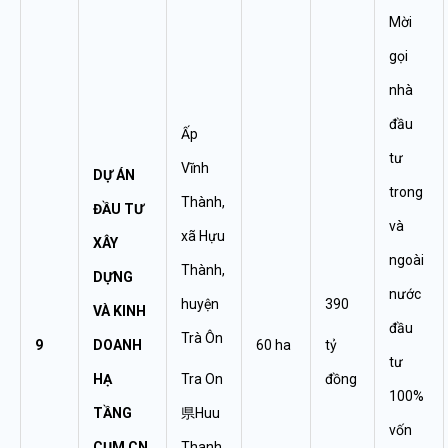
Mời
gọi
nhà
đầu
Ấp
tư
Vĩnh
DỰ ÁN
trong
Thành,
ĐẦU TƯ
và
xã Hựu
XÂY
ngoài
Thành,
DỰNG
nước
huyện
390
VÀ KINH
đầu
Trà Ôn
9
DOANH
60 ha
tỷ
tư
HẠ
Tra On
đồng
100%
TẦNG
県Huu
vốn
CỤM CN
Thanh