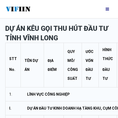
Nhảy
Mai
tới
Me
nội
DỰ ÁN KÊU GỌI THU HÚT ĐẦU TƯ
dung
TỈNH VĨNH LONG
HÌNH
QUY
ƯỚC
STT
THỨC
TÊN DỰ
ĐỊA
MÔ/
VỐN
No.
ÁN
ĐIỂM
CÔNG
ĐẦU
ĐẦU
SUẤT
TƯ
TƯ
1.
LĨNH VỰC CÔNG NGHIỆP
I.
DỰ ÁN ĐẦU TƯ KINH DOANH HẠ TẦNG KHU, CỤM CÔ