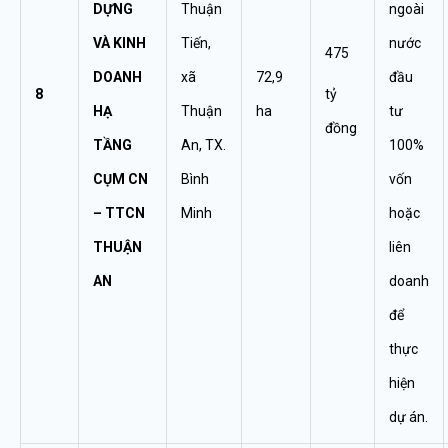
DỰNG
Thuận
ngoài
VÀ KINH
Tiến,
nước
475
DOANH
xã
72,9
đầu
8
tỷ
HẠ
Thuận
ha
tư
đồng
TẦNG
An, TX.
100%
CỤM CN
Bình
vốn
– TTCN
Minh
hoặc
THUẬN
liên
AN
doanh
để
thực
hiện
dự án.