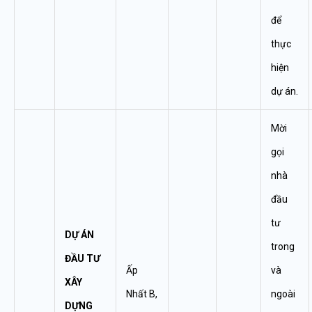
để
thực
hiện
dự án.
Mời
gọi
nhà
đầu
tư
DỰ ÁN
trong
ĐẦU TƯ
Ấp
và
XÂY
Nhất B,
ngoài
DỰNG