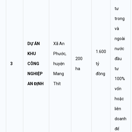
tư
trong
và
ngoài
DỰ ÁN
Xã An
nước
1.600
KHU
Phước,
200
đầu
3
CÔNG
huyện
tỷ
ha
tư
NGHIỆP
Mang
đồng
100%
AN ĐỊNH
Thít
vốn
hoặc
liên
doanh
để