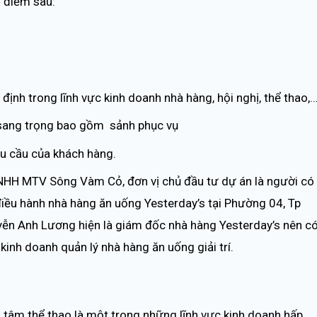
u điểm sau:
 định trong lĩnh vực kinh doanh nhà hàng, hội nghị, thể thao,
 sang trọng bao gồm sảnh phục vụ
hu cầu của khách hàng.
HH MTV Sông Vàm Cỏ, đơn vị chủ đầu tư dự án là người có
iều hành nhà hàng ăn uống Yesterday’s tại Phường 04, Tp
ễn Anh Lương hiện là giám đốc nhà hàng Yesterday’s nên c
 kinh doanh quản lý nhà hàng ăn uống giải trí.
g tâm thể thao là một trong những lĩnh vực kinh doanh hấp