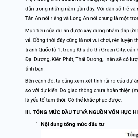
dẫn trong những năm gần đây. Với dân số trẻ và 
Tân An nói riêng và Long An nói chung là một tro
Mục tiêu của dự án được xây dựng nhằm đáp ứng n
vả. Đồng thời đây cũng là nơi vui chơi, rèn luyện
tránh Quốc lộ 1, trong Khu đô thị Green City, cậ
Đại Dương, Kiến Phát, Thái Dương,…nên sẽ có lượn
tỉnh bạn.
Bên cạnh đó, ta cũng xem xét tính rủi ro của dự á
so với dự kiến. Do giao thông chưa hoàn thiện (mộ
là yếu tố tạm thời. Có thể khắc phục được.
III. TỔNG MỨC ĐẦU TƯ VÀ NGUỒN VỐN HỰC H
Nội dung tổng mức đầu tư