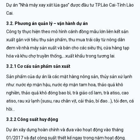
Dự án “Nhà máy xay xát lúa gạo” được đầu tư TP.Lào Cai-Tỉnh Lào
Cai.
3.2. Phương án quản lý – vận hành dự án
Công ty thực hiện theo mô hình cánh đồng mẫu lớn liên kết sản
xuất gắn với tiêu thụ sản phẩm, thu mua trái cây từ nông dân
đem về nhà máy sản xuất và bán cho các siêu thị, cửa hàng tạp
hóa và khu chợ truyền thống,…xuất khẩu trong tương lai.
3.2.1 Cơ cấu sản phẩm sản xuất
Sản phẩm của dự án là các mặt hàng nông sản, thủy sản xứ lạnh
như: nước ép mận hậu, nước ép mận tam hoa, thảo quả khô
nghiền, thảo quả khô đóng bao bì, trà giảo cổ lam, trà atiso, cao
atiso, rau xứ lạnh (susu, rau chân vịt, cải thảo, bí đao…), tỏi đen, cá
hồi…
3.2.2 Công suất huy động
Dự án xây dựng hoàn chỉnh và đưa vào hoạt động vào tháng
01/2017 và đạt công suất thiết kế ngay trong năm hoạt động.