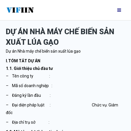
Nhảy
Mai
tới
Me
nội
DỰ ÁN NHÀ MÁY CHẾ BIẾN SẢN
dung
XUẤT LÚA GẠO
Dự án Nhà máy chế biến sản xuất lúa gạo
I.TÓM TẮT DỰ ÁN
1.1. Giới thiệu chủ đầu tư
– Tên công ty :
– Mã số doanh nghiệp :
– Đăng ký lần đầu :
– Đại diện pháp luật : Chức vụ: Giám
đốc
– Địa chỉ trụ sở :