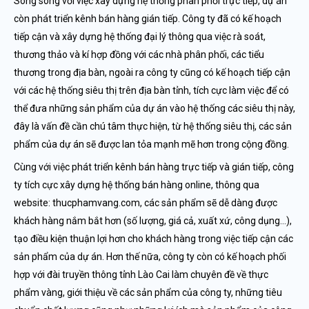
Song song với việc xây dựng hệ thống phân phối trực tiếp, dự án
còn phát triển kênh bán hàng gián tiếp. Công ty đã có kế hoạch
tiếp cận và xây dựng hệ thống đại lý thông qua việc rà soát,
thương thảo và kí hợp đồng với các nhà phân phối, các tiểu
thương trong địa bàn, ngoài ra công ty cũng có kế hoạch tiếp cận
với các hệ thống siêu thị trên địa bàn tỉnh, tích cực làm việc để có
thể đưa những sản phẩm của dự án vào hệ thống các siêu thị này,
đây là vấn đề cần chú tâm thực hiện, từ hệ thống siêu thị, các sản
phẩm của dự án sẽ được lan tỏa mạnh mẽ hơn trong cộng đồng.
Cùng với việc phát triển kênh bán hàng trực tiếp và gián tiếp, công
ty tích cực xây dựng hệ thống bán hàng online, thông qua
website: thucphamvang.com, các sản phẩm sẽ dễ dàng được
khách hàng nắm bắt hơn (số lượng, giá cả, xuất xứ, công dụng…),
tạo điều kiện thuận lợi hơn cho khách hàng trong việc tiếp cận các
sản phẩm của dự án. Hơn thế nữa, công ty còn có kế hoạch phối
hợp với đài truyền thông tỉnh Lào Cai làm chuyên đề về thực
phẩm vàng, giới thiệu về các sản phẩm của công ty, những tiêu