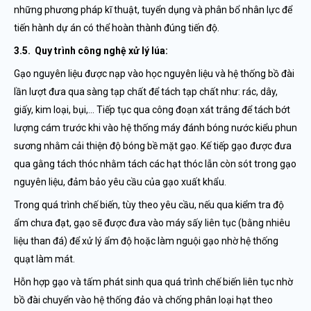
những phương pháp kĩ thuật, tuyển dụng và phân bổ nhân lực để
tiến hành dự án có thể hoàn thành đúng tiến độ.
3.5. Quy trình công nghệ xử lý lúa:
Gạo nguyên liệu được nạp vào học nguyên liệu và hệ thống bồ đài
lần lượt đưa qua sàng tạp chất để tách tạp chất như: rác, dây,
giấy, kim loại, bụi,… Tiếp tục qua công đoạn xát trắng để tách bớt
lượng cám trước khi vào hệ thống máy đánh bóng nước kiểu phun
sương nhằm cải thiện độ bóng bề mặt gạo. Kế tiếp gạo được đưa
qua gằng tách thóc nhằm tách các hạt thóc lẫn còn sót trong gạo
nguyên liệu, đảm bảo yêu cầu của gạo xuất khẩu.
Trong quá trình chế biến, tùy theo yêu cầu, nếu qua kiểm tra độ
ẩm chưa đạt, gạo sẽ được đưa vào máy sấy liên tục (bằng nhiêu
liệu than đá) để xử lý ẩm độ hoặc làm nguội gạo nhờ hệ thống
quạt làm mát.
Hỗn hợp gạo và tấm phát sinh qua quá trình chế biến liên tục nhờ
bồ đài chuyển vào hệ thống đảo và chống phân loại hạt theo