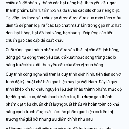
chiều dài để phân ly thành các hạt riêng biệt theo yêu cầu: gạo
thành phẩm, tấm 1, tấm 2-3 và đưa vào các silo chứa riêng biệt.
Tại đây, tùy theo yêu cầu gạo được được đưa qua máy tách màu
điện tử để phân loại ra “các tạp chất màu” lẫn trong gạo như: hạt
đen, hạt hỏng, hạt đỏ, hạt vàng, bạc bụng,.. Đáp ứng các tiêu
chuẩn gạo cao cấp để xuất khẩu.
Cuối cùng gạo thành phẩm sẽ đưa vào thiết bị cân để tịnh hàng,
đóng gói tự động theo yêu cầu để xuất hoặc song trùng các lô
hàng trước khi xuất theo yêu cầu của đơn vị mua hàng.
Quy trình công nghệ nói trên là quy trình điển hình, tiên tiến so với
trình độ kỹ thuật chế biến gạo hiện nay tại Việt Nam. Đây là quy
trình khép kín từ khâu nguyên liệu đến khâu thành phẩm, mức độ
tự động hóa cao, dễ vận hành, kiểm tra, thu được gạo thành
phẩm đạt tiêu chuẩn chất lượng xuất khẩu và hoàn toàn có khả
năng cạnh tranh được với các sản phẩm gạo hiện có trên thị
trường thế giới bởi những ưu điểm chính như sau:
– Phương pháp chế biến gạo với mức độ tự trọng cao, ít phụ