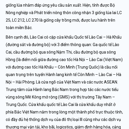
giống lúa nhằm đáp ứng yêu cầu sản xuất. Hiện, tỉnh được Bộ
Nông nghiệp và Phát triển nông thôn công nhận 3 giống lúa lai LC
25, LC 212, LC 270 là giống cây trồng mới, được lưu hành trên
toàn miền Bắc.
Bên cạnh đó, Lào Cai có cặp cửa khẩu Quốc tế Lào Cai – Hà Khẩu
(đường sắt và đường bộ) với 3 điểm thông quan: Ga quốc tế Lào
Cai, cầu đường bộ qua sông Nậm Thi, cầu đường bộ qua sông
Hồng (là điểm nối giữa đường cao tốc Hà Nội – Lào Cai (Việt Nam)
với đường cao tốc Hà Khẩu – Côn Minh (Trung Quốc) là cầu nối
quan trọng trên tuyến Hành lang kinh tế Côn Minh – Lào Cai – Hà
Nội – Hải Phòng; Là cửa ngõ của Việt Nam và các nước ASEAN.
Trung tâm của Hành lang Bắc Nam trong hợp tác các nước tiểu
vùng sông Mê Kông mở rộng (GMS) với thị trường Tây Nam –
Trung Quốc. Cửa khẩu quốc tế Lào Cai là cửa khẩu duy nhất ở
phía Bắc Việt Nam nằm trong lòng một thành phố trực thuộc tỉnh,
có đầy đủ hệ thống dịch vụ của đô thị loại III cũng như các dịch vụ
thương mại vận tải, kho bãi, logicstics, giám định hàng hóa, cảng