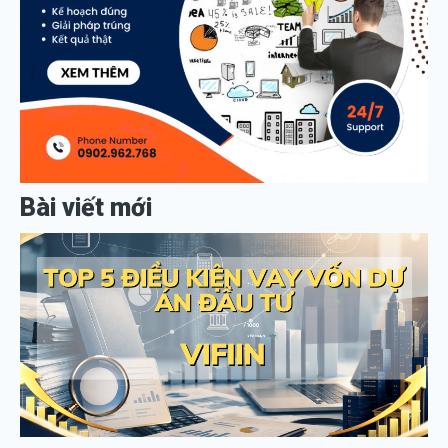
Bài viết mới
đ
k
v
v