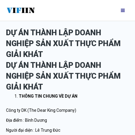
Nhảy
Mai
tới
Me
nội
DỰ ÁN THÀNH LẬP DOANH
dung
NGHIỆP SẢN XUẤT THỰC PHẨM
GIẢI KHÁT
DỰ ÁN THÀNH LẬP DOANH
NGHIỆP SẢN XUẤT THỰC PHẨM
GIẢI KHÁT
THÔNG TIN CHUNG VỀ DỰ ÁN
Công ty DK (The Dear King Company)
Địa điểm : Bình Dương
Người đại diện : Lê Trung Đức