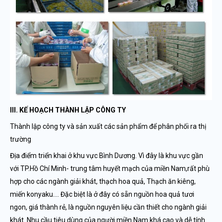
III. KẾ HOẠCH THÀNH LẬP CÔNG TY
Thành lập công ty và sản xuất các sản phẩm để phân phối ra thị
trường
Địa điểm triển khai ở khu vực Bình Dương. Vì đây là khu vực gần
với TP.Hồ Chí Minh- trung tâm huyết mạch của miền Nam,rất phù
hợp cho các ngành giải khát, thạch hoa quả, Thạch ăn kiêng,
miến konyaku…. Đặc biệt là ở đây có sẵn nguồn hoa quả tươi
ngon, giá thành rẻ, là nguồn nguyên liệu cần thiết cho ngành giải
khát. Nhu cầu tiêu dùng của người miền Nam khá cao và dễ tính.