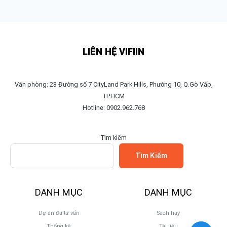
LIÊN HỆ VIFIIN
Văn phòng: 23 Đường số 7 CityLand Park Hills, Phường 10, Q.Gò Vấp,
TP.HCM
Hotline: 0902.962.768
Tìm kiếm
Tìm Kiếm
DANH MỤC
DANH MỤC
Dự án đã tư vấn
Sách hay
Thống kê
Tài liệu