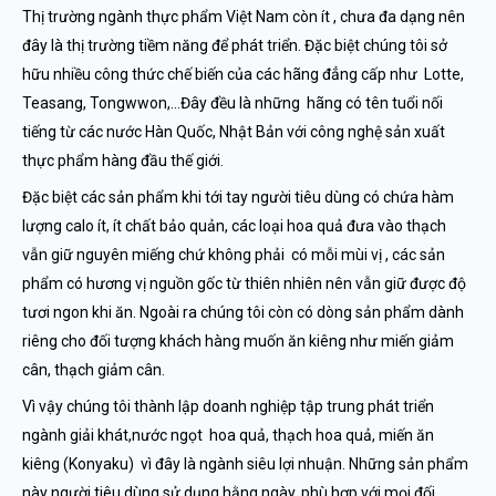
Thị trường ngành thực phẩm Việt Nam còn ít , chưa đa dạng nên
đây là thị trường tiềm năng để phát triển. Đặc biệt chúng tôi sở
hữu nhiều công thức chế biến của các hãng đẳng cấp như Lotte,
Teasang, Tongwwon,…Đây đều là những hãng có tên tuổi nối
tiếng từ các nước Hàn Quốc, Nhật Bản với công nghệ sản xuất
thực phẩm hàng đầu thế giới.
Đặc biệt các sản phẩm khi tới tay người tiêu dùng có chứa hàm
lượng calo ít, ít chất bảo quản, các loại hoa quả đưa vào thạch
vẫn giữ nguyên miếng chứ không phải có mỗi mùi vị , các sản
phẩm có hương vị nguồn gốc từ thiên nhiên nên vẫn giữ được độ
tươi ngon khi ăn. Ngoài ra chúng tôi còn có dòng sản phẩm dành
riêng cho đối tượng khách hàng muốn ăn kiêng như miến giảm
cân, thạch giảm cân.
Vì vậy chúng tôi thành lập doanh nghiệp tập trung phát triển
ngành giải khát,nước ngọt hoa quả, thạch hoa quả, miến ăn
kiêng (Konyaku) vì đây là ngành siêu lợi nhuận. Những sản phẩm
này người tiêu dùng sử dụng hằng ngày, phù hợp với mọi đối