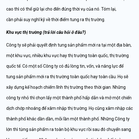
cao thì có thể giữ lại cho đến đúng thời vụ của nó. Tóm lại,
cần phải suy nghĩ kỹ về thời điểm tung ra thị trường.
Khu v
ự
c th
ị
tr
ườ
ng (tr
ả
l
ờ
i câu h
ỏ
i
ở
đ
âu?)
Công ty sẽ phải quyết định tung sản phẩm mới ra tại một địa bàn,
một khu vực, nhiều khu vực hay thị trường toàn quốc, thị trường
quốc tế. Có một số Công ty có đủ lòng tin, vốn, và năng lực để
tung sản phẩm mới ra thị trường toàn quốc hay toàn cầu. Họ sẽ
xây dựng kế hoạch chiếm lĩnh thị trường theo thời gian. Những
công ty nhỏ thì chọn lấy một thành phố hấp dẫn và mở một chiến
dịch chớp nhoáng để xâm nhập thị trường. Họ cũng xâm nhập các
thành phố khác dần dần, mỗi lần một thành phố. Những Công ty
lớn thì từng sản phẩm ra toàn bộ khu vực rồi sau đó chuyển sang