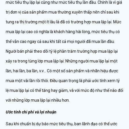
mức tiêu thụ lặp lại cũng như mức tiêu thụ lần đầu. Chính là vì giá
trị đơn vị của sản phẩm mua thường xuyên thấp nên chỉ sau khi
tung ra thị trường một ít lâu là đã có trường hợp mua lặp lại. Mức
mua lặp lại cao có nghĩa là khách hàng hài lòng, mức tiêu thụ có
thể vẫn cao ngay cả sau khi tất cả mọi người đã mua lần đầu.
Người bán phải theo dõi tỷ lệ phần trăm trường hợp mua lặp lại
xảy ra trong từng lớp mua lặp lại: Những người mua lặp lại một
lần, hai lần, ba lần, v.v… Có một số sản phẩm và nhãn hiệu được
mua một vài lần rồi thôi. Điều quan trọng là phải ước tính xem tỷ
lệ mua lặp lại có thể tăng hay giảm, và với mức độ như thế nào đối
với những lớp mua lặp lại nhiều hơn.
Ướ
c tính chi phí và l
ợ
i nhu
ậ
n
Sau khi chuẩn bị dự báo mức tiêu thụ, ban lãnh đạo có thể ước