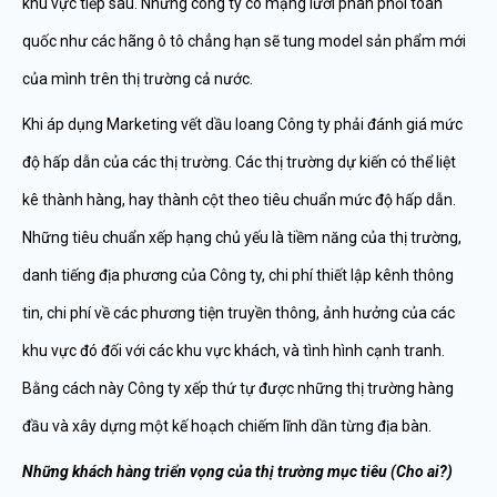
khu vực tiếp sau. Những công ty có mạng lưới phân phối toàn
quốc như các hãng ô tô chẳng hạn sẽ tung model sản phẩm mới
của mình trên thị trường cả nước.
Khi áp dụng Marketing vết dầu loang Công ty phải đánh giá mức
độ hấp dẫn của các thị trường. Các thị trường dự kiến có thể liệt
kê thành hàng, hay thành cột theo tiêu chuẩn mức độ hấp dẫn.
Những tiêu chuẩn xếp hạng chủ yếu là tiềm năng của thị trường,
danh tiếng địa phương của Công ty, chi phí thiết lập kênh thông
tin, chi phí về các phương tiện truyền thông, ảnh hưởng của các
khu vực đó đối với các khu vực khách, và tình hình cạnh tranh.
Bằng cách này Công ty xếp thứ tự được những thị trường hàng
đầu và xây dựng một kế hoạch chiếm lĩnh dần từng địa bàn.
Nh
ữ
ng khách hàng tri
ể
n v
ọ
ng c
ủ
a th
ị
tr
ườ
ng m
ụ
c tiêu (Cho ai?)