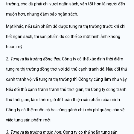
trường, cho dù phải chi vượt ngân sách, vẫn tốt hơn là người đến
muộn hơn, nhưng đảm bảo ngân sách.
Mặt khác, nếu sản phẩm đó được tung ra thị trường trước khi chi
hết ngân sách, thì sản phẩm đó có thể có một hình ảnh không
hoàn mỹ.
2. Tung ra th
ị
tr
ườ
ng
đồ
ng th
ờ
i
: Công ty có thể xác định thời điểm
tung ra thị trường đồng thời với đối thủ cạnh tranh đó. Nếu đối thủ
cạnh tranh vội vã tung ra thị trường thì Công ty cũng làm như vậy.
Nếu đối thủ cạnh tranh tranh thủ thơi gian, thì Công ty cũng tranh
thủ thời gian, làm thêm giờ để hoàn thiện sản phẩm của mình.
Công ty có thể muốn cả hai cùng gánh chịu chi phí quảng cáo về
việc tung sản phẩm mới.
3. Tung ra th
ị
tr
ườ
ng mu
ộ
n h
ơ
n:
Công ty có thể hoãn tung sản