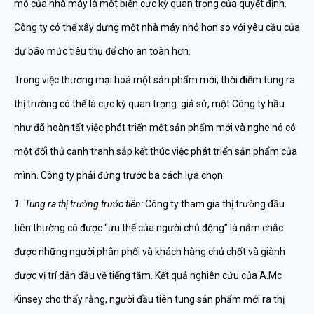
mô của nhà máy là một biến cực kỳ quan trọng của quyết định.
Công ty có thể xây dựng một nhà máy nhỏ hơn so với yêu cầu của
dự báo mức tiêu thụ để cho an toàn hơn.
Trong việc thương mại hoá một sản phẩm mới, thời điểm tung ra
thị trường có thể là cực kỳ quan trọng. giả sử, một Công ty hầu
như đã hoàn tất việc phát triển một sản phẩm mới và nghe nó có
một đối thủ cạnh tranh sắp kết thúc việc phát triển sản phẩm của
mình. Công ty phải đứng trước ba cách lựa chọn:
1. Tung ra th
ị
tr
ườ
ng tr
ướ
c tiên:
Công ty tham gia thị trường đầu
tiên thường có được “ưu thế của người chủ động” là nắm chắc
được những người phân phối và khách hàng chủ chốt và giành
được vị trí dẫn đầu về tiếng tăm. Kết quả nghiên cứu của A.Mc
Kinsey cho thấy rằng, người đầu tiên tung sản phẩm mới ra thị