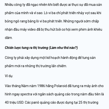
Nhiều công ty đã ngạc nhiên khi biết được ai thực sự đã mua sản
phẩm của mình và vì sao. Lò vi ba chỉ phát triển nhảy vọt sau khi
bỏng ngô rang bằng lò vi ba phát triển. Những người sớm chấp
nhận đầu máy video đã bị thu hút bởi cơ hội xem phim ảnh khiêu
dâm.
Chi
ế
n l
ượ
c tung ra th
ị
tr
ườ
ng (Làm nh
ư
th
ế
nào?)
Công ty phải xây dựng một kế hoạch hành động để tung sản
phẩm mới ra những thị trường lấn chiếm.
Ví dụ:
Vào tháng Năm năm 1986 hãng Polaroid đã tung ra máy ảnh cho
hình ngay spectra với ngân sách quảng cáo trong năm đầu tiên là
40 triệu USD. Các panô quảng cáo được dựng tại 25 thị trường