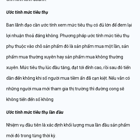
Ướ
c tính m
ứ
c tiêu th
ụ
Ban lãnh đạo cần ước tính xem mức tiêu thụ có đủ lớn để đem lại
lợi nhuận thoả đáng không. Phương pháp ước tính mức tiêu thụ
phụ thuộc vào chỗ sản phẩm đó là sản phẩm mua một lần, sản
phẩm mua thường xuyên hay sản phẩm mua không thường
xuyên. Mức tiêu thụ lúc đầu tăng, đạt tới đỉnh cao, rồi sau đó tiến
dần đến không khi số người mua tiềm ẩn đã cạn kiệt. Nếu vẫn có
những người mua mới tham gia thị trường thì đường cong sẽ
không tiến đến số không
Ướ
c tính m
ứ
c tiêu th
ụ
l
ầ
n
đầ
u
Nhiệm vụ đầu tiên là xác định khối lượng mua lần đầu sản phẩm
mới đó trong từng thời kỳ.