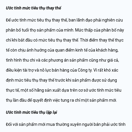
Ướ
c tính m
ứ
c tiêu th
ụ
thay th
ế
Để ước tính mức tiêu thụ thay thế, ban lãnh đạo phải nghiên cứu
phân bố tuổi thọ sản phẩm của mình. Mức thấp của phân bố này
chỉ khi bắt đầu có mức tiêu thụ thay thế. Thời điểm thay thế thực
tế còn chịu ảnh hưởng của quan điểm kinh tế của khách hàng,
tình hình thu chi và các phương án sản phẩm cũng như giá cả,
điều kiện tài trợ và nỗ lực bán hàng của Công ty. Vì rất khó xác
định mức tiêu thụ thay thế trước khi sản phẩm được sử dụng
thực tế, một số hãng sản xuất dựa trên cơ sở ước tính mức tiêu
thụ lần đầu để quyết định việc tung ra chỉ một sản phẩm mới.
Ướ
c tính m
ứ
c tiêu th
ụ
l
ặ
p l
ạ
i
Đối với sản phẩm mới mua thường xuyên người bán phải ước tính