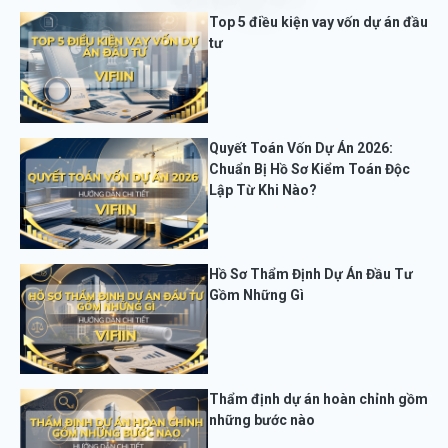
Top 5 điều kiện vay vốn dự án đầu
tư
Quyết Toán Vốn Dự Án 2026:
Chuẩn Bị Hồ Sơ Kiểm Toán Độc
Lập Từ Khi Nào?
Hồ Sơ Thẩm Định Dự Án Đầu Tư
Gồm Những Gì
Thẩm định dự án hoàn chỉnh gồm
những bước nào