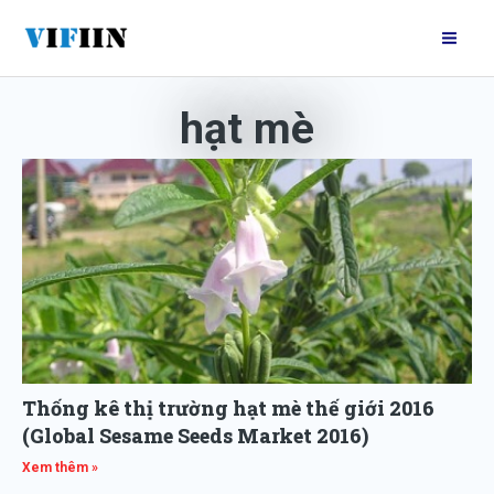
Nhảy
Mai
tới
Me
nội
dung
hạt mè
Thống kê thị trường hạt mè thế giới 2016
(Global Sesame Seeds Market 2016)
Xem thêm »