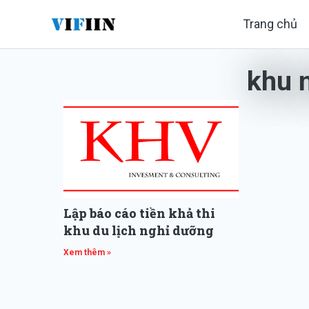
Nhảy
Trang chủ
tới
nội
khu 
dung
Lập báo cáo tiền khả thi
khu du lịch nghỉ dưỡng
Xem thêm »