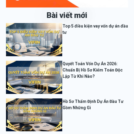
Bài viết mới
Top 5 điều kiện vay vốn dự án đầu
tư
Quyết Toán Vốn Dự Án 2026:
Chuẩn Bị Hồ Sơ Kiểm Toán Độc
Lập Từ Khi Nào?
Hồ Sơ Thẩm Định Dự Án Đầu Tư
Gồm Những Gì