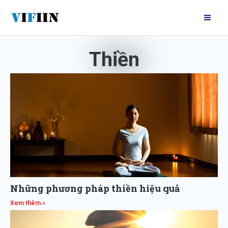
Nhảy
Mai
tới
Me
nội
dung
Thiền
Những phương pháp thiền hiệu quả
Xem thêm »