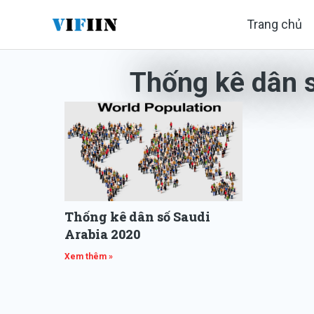
Nhảy
Trang chủ
tới
nội
Thống kê dân s
dung
Thống kê dân số Saudi
Arabia 2020
Xem thêm »