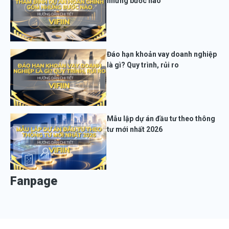
những bước nào
Đáo hạn khoản vay doanh nghiệp
là gì? Quy trình, rủi ro
Mẫu lập dự án đầu tư theo thông
tư mới nhất 2026
Fanpage